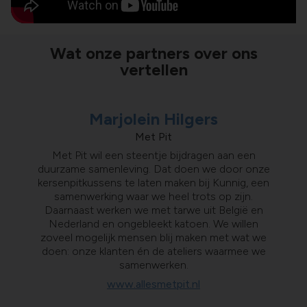
Wat onze partners over ons
vertellen
Sophie Van Aubel
Marjolein Hilgers
Elien Pas
Port of Antwerp-Bruges
Rarámuri Sandals
Met Pit
Toen we van logo veranderden, zaten we met
Rarámuri wil als duurzaam bedrijf niet enkel op
Met Pit wil een steentje bijdragen aan een
duurzame samenleving. Dat doen we door onze
ecologisch maar ook op sociaal vlak iets
een heleboel spullen met een oud logo:
kersenpitkussens te laten maken bij Kunnig, een
fietszakken, katoenen tassen, … Die wilden we
teruggeven aan de maatschappij. Door onze
samenwerking met Kunnig houden we niet alleen
niet zomaar weggooien. Samen met Kunnig
samenwerking waar we heel trots op zijn.
onze productie lokaal, maar kunnen we er ook
Daarnaast werken we met tarwe uit België en
upcycleden we deze oude gadgets tot hippe
pennenzakken, turnzakken en sleutelhangers. We
Nederland en ongebleekt katoen. We willen
mee voor zorgen dat mensen die moeilijker
staan keihard achter het verhaal van Kunnig, dat
kunnen toetreden tot de arbeidsmarkt een fijne
zoveel mogelijk mensen blij maken met wat we
doen: onze klanten én de ateliers waarmee we
job hebben. Bij Kunnig kan je rekenen op
maakt dit tot een mooi project.
professionalisme en enthousiasme.
samenwerken.
www.portofantwerpbruges.com
www.allesmetpit.nl
www.raramuri.co